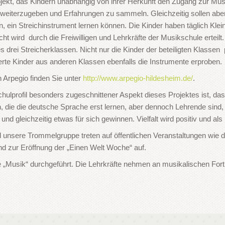
jekt, das Kindern unabhängig von ihrer Herkunft den Zugang zur Mus
iterzugeben und Erfahrungen zu sammeln. Gleichzeitig sollen aber a
en, ein Streichinstrument lernen können. Die Kinder haben täglich Kle
ht wird durch die Freiwilligen und Lehrkräfte der Musikschule erteilt
s drei Streicherklassen. Nicht nur die Kinder der beteiligten Klassen 
rte Kinder aus anderen Klassen ebenfalls die Instrumente erproben.
 Arpegio finden Sie unter
http://www.arpegio-hildesheim.de/
.
hulprofil besonders zugeschnittener Aspekt dieses Projektes ist, da
 die die deutsche Sprache erst lernen, aber dennoch Lehrende sind,
d gleichzeitig etwas für sich gewinnen. Vielfalt wird positiv und als
 unsere Trommelgruppe treten auf öffentlichen Veranstaltungen wie 
d zur Eröffnung der „Einen Welt Woche“ auf.
e „Musik“ durchgeführt. Die Lehrkräfte nehmen an musikalischen Fort