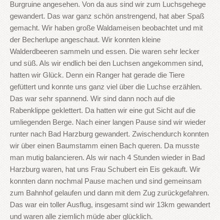
Burgruine angesehen. Von da aus sind wir zum Luchsgehege
gewandert. Das war ganz schön anstrengend, hat aber Spaß
gemacht. Wir haben große Waldameisen beobachtet und mit
der Becherlupe angeschaut. Wir konnten kleine
Walderdbeeren sammeln und essen. Die waren sehr lecker
und süß. Als wir endlich bei den Luchsen angekommen sind,
hatten wir Glück. Denn ein Ranger hat gerade die Tiere
gefüttert und konnte uns ganz viel über die Luchse erzählen.
Das war sehr spannend. Wir sind dann noch auf die
Rabenklippe geklettert. Da hatten wir eine gut Sicht auf die
umliegenden Berge. Nach einer langen Pause sind wir wieder
runter nach Bad Harzburg gewandert. Zwischendurch konnten
wir über einen Baumstamm einen Bach queren. Da musste
man mutig balancieren. Als wir nach 4 Stunden wieder in Bad
Harzburg waren, hat uns Frau Schubert ein Eis gekauft. Wir
konnten dann nochmal Pause machen und sind gemeinsam
zum Bahnhof gelaufen und dann mit dem Zug zurückgefahren.
Das war ein toller Ausflug, insgesamt sind wir 13km gewandert
und waren alle ziemlich müde aber glücklich.