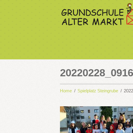
20220228_091
Home
Spielplatz Steingrube
202